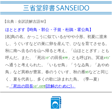
【出典：全訳読解古語Ｍ】
ほととぎす
【時鳥・郭公・子規・杜鵑・霍公鳥】
[名]鳥の名。かっこうに似ているがやや小形。初夏に渡来
し、うぐいすなどの巣に卵を産んで、ひなを育てさせる。
秋に南へ去るのを山へ帰ると考え、「山ほととぎす」とも
呼んだ。また、「死出
の田長
」とも呼ばれ、冥途
ｼﾃﾞ
ﾀｦｻ
ﾒｲﾄﾞ
へ通うと考えられた。「いもせ鳥」「うなゐ鳥」「あやめ
鳥」など異称が豊富。春のうぐいす、秋の雁
などと同じ
ｶﾘ
く、夏を代表し、多くの歌に詠まれた鳥。（季―夏）
→
「死出の田長
[読解のために]」
ｼﾃﾞﾉﾀｦｻ