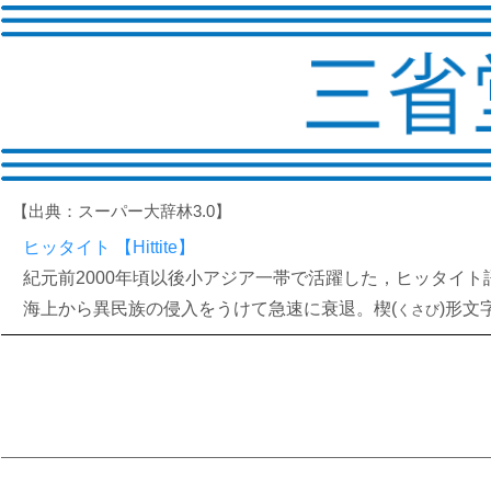
【出典：スーパー大辞林3.0】
ヒッタイト 【Hittite】
紀元前2000年頃以後小アジア一帯で活躍した，ヒッタイ
海上から異民族の侵入をうけて急速に衰退。楔(
)形文
くさび