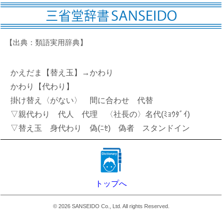
【出典：類語実用辞典】
かえだま【替え玉】→かわり
かわり【代わり】
掛け替え〈がない〉 間に合わせ 代替
▽親代わり 代人 代理 〈社長の〉名代(ﾐｮｳﾀﾞｲ)
▽替え玉 身代わり 偽(ﾆｾ) 偽者 スタンドイン
トップへ
©
2026
SANSEIDO Co., Ltd. All rights Reserved.